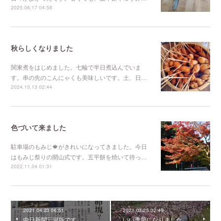
2025.06.17 04:58
秋らしくなりました
関東煮をはじめました。七輪で半日煮込んでいま
す。串の先のこんにゃくも美味しいです。土、日…
2024.10.13 02:44
色づいて来ました
駐車場のもみじ🍁がきれいになってきました。今日
はもみじ祭りの開山式です。五平餅を焼いて待っ…
2022.11.04 01:31
2021.04.23 06:51
2021.03.25 02:49
中日新聞三河版です。
いい季節になりました。